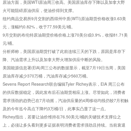
原油方面，美国WTI原油周三收高。美国原油库存下降以及加拿大野
火可能阻碍原油供应，使油价得到支撑。
纽约商品交易所9月交割的西得州中质(WTI)原油期货价格收涨0.63美
元，涨幅约0.82%，收于77.59美元/桶。
9月交割的布伦特原油期货价格价格上涨70美分或0.9%，收报81.71美
元/桶。
分析师称，美国原油期货打破了此前连续三天的下跌，原因是库存下
降、汽油需求上升以及加拿大野火增加供应中断的风险。
美国能源信息署(EIA)周三公布的数据显示，截至7月19日当周，美国
原油库存减少370万桶，汽油库存减少560万桶。
Sevens Report Research联合编辑Tyler Richey表示，EIA 周三公布
的供应数据稳定，因此发布后石油期货相应上涨。尽管如此，消费者
需求强劲的趋势已在7月动摇，汽油供应量的4周移动均线仍较7月初触
及的今年迄今高点下降约3万桶/日，此事实凸显了这一点。
Richey指出，若要让油价维持在76.50美元/桶的关键技术支撑位之
上，必须让多头看到更多证据表明消费者需求强劲且持续。当前衰退