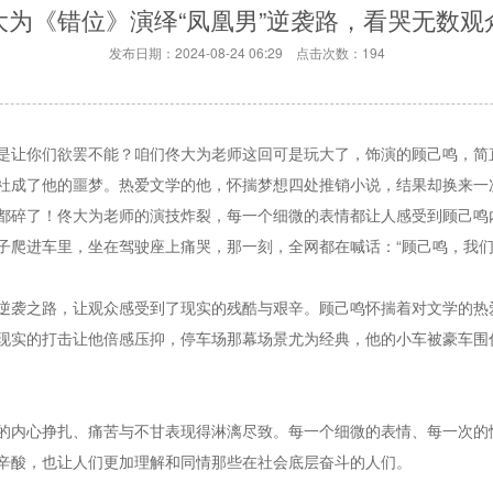
大为《错位》演绎“凤凰男”逆袭路，看哭无数观
发布日期：2024-08-24 06:29 点击次数：194
是让你们欲罢不能？咱们佟大为老师这回可是玩大了，饰演的顾己鸣，简直
社成了他的噩梦。热爱文学的他，怀揣梦想四处推销小说，结果却换来一
都碎了！佟大为老师的演技炸裂，每一个细微的表情都让人感受到顾己鸣
子爬进车里，坐在驾驶座上痛哭，那一刻，全网都在喊话：“顾己鸣，我们
逆袭之路，让观众感受到了现实的残酷与艰辛。顾己鸣怀揣着对文学的热
现实的打击让他倍感压抑，停车场那幕场景尤为经典，他的小车被豪车围
的内心挣扎、痛苦与不甘表现得淋漓尽致。每一个细微的表情、每一次的
辛酸，也让人们更加理解和同情那些在社会底层奋斗的人们。