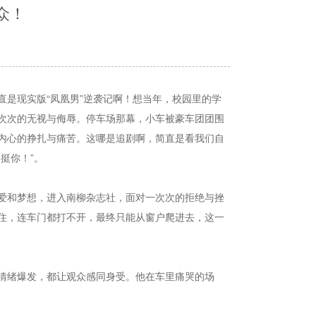
众！
是现实版“凤凰男”逆袭记啊！想当年，校园里的学
次次的无视与侮辱。停车场那幕，小车被豪车团团围
内心的挣扎与痛苦。这哪是追剧啊，简直是看我们自
挺你！”。
爱和梦想，进入南柳杂志社，面对一次次的拒绝与挫
住，连车门都打不开，最终只能从窗户爬进去，这一
情绪爆发，都让观众感同身受。他在车里痛哭的场