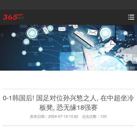
0-1韩国后! 国足对位孙兴慜之人, 在中超坐冷
板凳, 恐无缘18强赛
发布日期：2024-07-14 10:42 点击次数：100