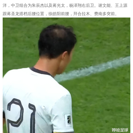
洋，中卫组合为朱辰杰以及蒋光太，杨泽翔右后卫。谢文能、王上源
跟蒋圣龙搭档后腰位置，徐皓阳前腰，拜合拉木、费南多突前。