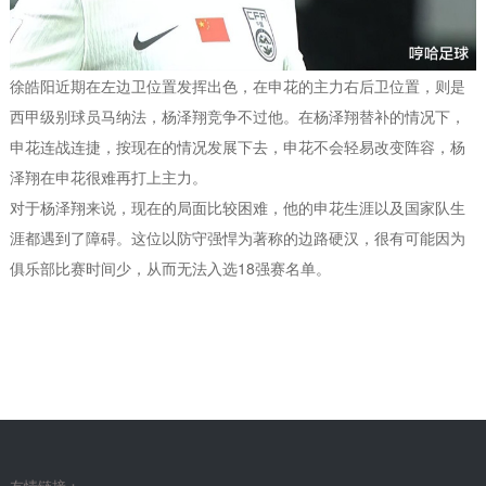
徐皓阳近期在左边卫位置发挥出色，在申花的主力右后卫位置，则是
西甲级别球员马纳法，杨泽翔竞争不过他。在杨泽翔替补的情况下，
申花连战连捷，按现在的情况发展下去，申花不会轻易改变阵容，杨
泽翔在申花很难再打上主力。
对于杨泽翔来说，现在的局面比较困难，他的申花生涯以及国家队生
涯都遇到了障碍。这位以防守强悍为著称的边路硬汉，很有可能因为
俱乐部比赛时间少，从而无法入选18强赛名单。
友情链接：