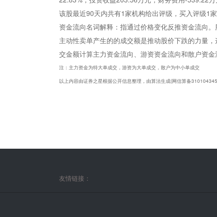
该股最近90天内共有1家机构给出评级，买入评级1
资金流向名词解释：指通过价格变化反推资金流向。
主动性卖单产生的的成交额是推动股价下跌的力量，
交金额计算主力资金流向、游资资金流向和散户资金
注：主力资金为特大单成交，游资为大单成交，散户为中小单成交
以上内容由证券之星根据公开信息整理，由算法生成(网信算备3101043
友情链接：