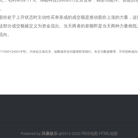
家。
股价处于上升状态时主动性买单形成的成交额是推动股价上涨的力量，这
这部分成交额被定义为资金流出。当天两者的差额即是当天两种力量相抵
流向。
45710301240019号)，与本站立场无关，如数据存在问题请联系我们。本文为数据整理，不对您构
风暴娱乐
RSS地图
HTML地图
Powered by
@2013-2022