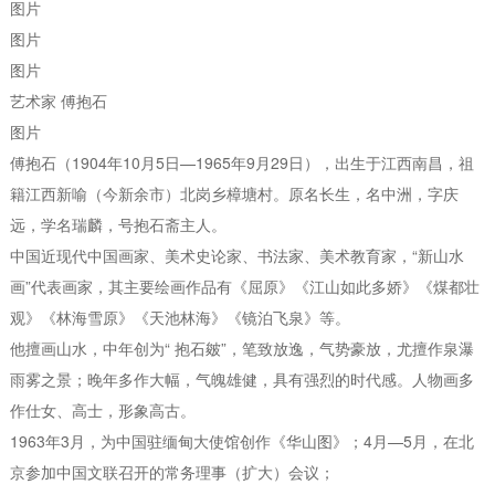
图片
图片
图片
艺术家 傅抱石
图片
傅抱石（1904年10月5日—1965年9月29日），出生于江西南昌，祖
籍江西新喻（今新余市）北岗乡樟塘村。原名长生，名中洲，字庆
远，学名瑞麟，号抱石斋主人。
中国近现代中国画家、美术史论家、书法家、美术教育家，“新山水
画”代表画家，其主要绘画作品有《屈原》《江山如此多娇》《煤都壮
观》《林海雪原》《天池林海》《镜泊飞泉》等。
他擅画山水，中年创为“ 抱石皴”，笔致放逸，气势豪放，尤擅作泉瀑
雨雾之景；晚年多作大幅，气魄雄健，具有强烈的时代感。人物画多
作仕女、高士，形象高古。
1963年3月，为中国驻缅甸大使馆创作《华山图》；4月—5月，在北
京参加中国文联召开的常务理事（扩大）会议；