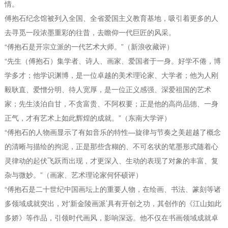
情。
傅抱石纪念馆被列入全国、全省爱国主义教育基地，吸引着更多的人
去寻觅一段浓墨重彩的往昔，去瞻仰一代巨匠的风采。
“傅抱石是开宗立派的一代艺术大师。”（新浪收藏评）
“先生（傅抱石）集学者、诗人、画家、爱国者于一身。好学不倦，博
学多才；他学识渊博，是一位卓越的美术理论家、大学者；他为人刚
毅耿直、爱憎分明、待人宽厚，是一位正义感强、深爱祖国的艺术
家；先生淡泊自甘，不贪富贵、不阿权要；正是他的高尚品德、一身
正气，才有艺术上如此辉煌的成就。”（东南大学评）
“傅抱石的人物画显示了有如音乐的特性—旋律与节奏之美超越了概念
的清晰与描绘的拘泥，正是那些含糊的、不可名状的笔墨形式随着心
灵律动的起伏飞跃而出现，才更深入、生动的表现了对象的丰富、复
杂与微妙。”（画家、艺术理论家何怀硕评）
“傅抱石是二十世纪中国画坛上的重要人物，在绘画、书法、篆刻等诸
多领域成就突出，对'新金陵画派’具有开创之功，其创作的《江山如此
多娇》等作品，引领时代画风，影响深远。他不仅在书画领域成就卓