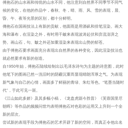
傅抱石的山水画和传统的山水不同，他注意到自然界不同季节不同气
候的变化，在他的作品中，春秋、冬，晴、雨、风、雪的表现，晨、
昏、午、夜等光景的区别，都十分鲜明。
傳抱石在国画技法上有新的贡献，他面雨是用酒矾和排笔渲染。画大
海和瀑布，在渲染之外，有时用干皴来表现波涛起伏和弃流澎湃之
势。画山石，勾、皺之外还加重湿染来表现出山势的郁苍。
由于傅抱石要求画面充分表现出自然界的各种变化，因此渲染技法也
就必然要求有新的创造。
自1950年始，傅抱石陆续绘制出以毛泽东诗句为主题的诗意图，此时
他笔下的图画已然一洗旧时的阴霾沉重而显现晴朗浑厚之气。为表现
新气象与自己的心情，画面多了鲜丽的青绿、朱红等色。“笔墨当随时
代”，于此可见一斑。
《江山如此多娇》及其多幅小稿，《龙盘虎踞今胜昔》《芙蓉国里尽
朝晖》等作品的频频问世均表明傅抱石对色彩的运用又上升到一个全
新的层次。
尝试新的表现手段为傅抱石的艺术开辟了新的空间，而真正令他出名