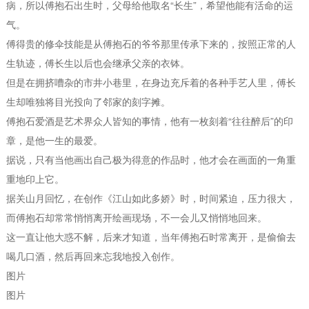
病，所以傅抱石出生时，父母给他取名“长生”，希望他能有活命的运
气。
傅得贵的修伞技能是从傅抱石的爷爷那里传承下来的，按照正常的人
生轨迹，傅长生以后也会继承父亲的衣钵。
但是在拥挤嘈杂的市井小巷里，在身边充斥着的各种手艺人里，傅长
生却唯独将目光投向了邻家的刻字摊。
傅抱石爱酒是艺术界众人皆知的事情，他有一枚刻着“往往醉后”的印
章，是他一生的最爱。
据说，只有当他画出自己极为得意的作品时，他才会在画面的一角重
重地印上它。
据关山月回忆，在创作《江山如此多娇》时，时间紧迫，压力很大，
而傅抱石却常常悄悄离开绘画现场，不一会儿又悄悄地回来。
这一直让他大惑不解，后来才知道，当年傅抱石时常离开，是偷偷去
喝几口酒，然后再回来忘我地投入创作。
图片
图片