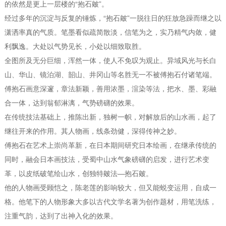
的依然是更上一层楼的“抱石皴”。
经过多年的沉淀与反复的锤炼，“抱石皴”一脱往日的狂放急躁而继之以
潇洒率真的气质。笔墨看似疏简散淡，信笔为之，实乃精气内敛，健
利飘逸。大处以气势见长，小处以细致取胜。
全图所及无分巨细，浑然一体，使人不免叹为观止。异域风光与长白
山、华山、镜泊湖、韶山、井冈山等名胜无一不被傅抱石付诸笔端。
傅抱石画意深邃，章法新颖，善用浓墨，渲染等法，把水、墨、彩融
合一体，达到翁郁淋漓，气势磅礴的效果。
在传统技法基础上，推陈出新，独树一帜，对解放后的山水画，起了
继往开来的作用。其人物画，线条劲健，深得传神之妙。
傅抱石在艺术上崇尚革新，在日本期间研究日本绘画，在继承传统的
同时，融会日本画技法，受蜀中山水气象磅礴的启发，进行艺术变
革，以皮纸破笔绘山水，创独特皴法—抱石皴。
他的人物画受顾恺之，陈老莲的影响较大，但又能蜕变运用，自成一
格。他笔下的人物形象大多以古代文学名著为创作题材，用笔洗练，
注重气韵，达到了出神入化的效果。