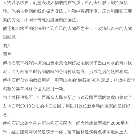
人物以形求神，刻意表现人物的内在气质，虽乱头粗服，却矜持恬
静。他的人物画的线条极为凝练，勾勒中强调速度、压力和面积三要
素的变化，不同于传统沿袭画谱的画法。
他还把山水画的技法融合到自己的人物画之中，一改清代以来的人物
画画风。
图片
图片
傅抱石笔下雄浑淋漓的山色雨景恰到好处地展现了巴山蜀水的奇丽恢
宏，又将画家当时苦闷阴晦的心情付诸笔底，形成之后的题材程式。
傅抱石所创造的散锋用笔、图写山水的“抱石皴”初步形成，粗放中蕴含
精微的异常风格令世人眼目一新。
为了缅怀傅抱石，江西新余人民在新余市建设路西端的龙虎山修建了
占地面积29.13公顷的抱石公园，用以对这位新余籍的画家的最好纪
念。
傅抱石纪念馆坐落在新余抱石公园内，纪念馆建筑面积约2000平方
米，融古建筑与现代建筑于一体，富有园林建筑特色和本地风土人