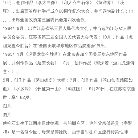
10月，创作作品《李太白像》《印人齐白石像》《黄洋界》《茨
坪》，出席西泠印社举行成立60周年纪念大会，并当选为副社长；11
月，出席全国政协第三届委员会第四次会议。
1964年9月，出席江苏省第三届人民代表大会，并当选为江苏省人民
委员会委员、江苏省第三届全国人民代表大会代表；10月，作品《虎
踞龙盘今胜昔》在“全国美展华东地区作品展览会”展出。
1965年1月《虎踞龙盘今胜昔》在北京参加全国美展华东地区作品
展，并创作作品《延安长卷》；2月，创作作品《郭沬若〈游九龙渊诗
意〉》；
5月，创作作品《茅山雄姿》大幅；7月，创作作品《苍山如海残阳如
血》《水乡吟》《长征第一山》《蜀江图》；9月29日，在江苏南京逝
世，享年62岁。
图片
图片
傅抱石出生于江西南昌建德观一带的棚户区，他的父亲傅得贵（字聚
和）是一名修伞匠，母亲是傅徐氏。由于当时棚户区流行传染性肺