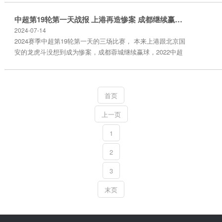
斯的执教能力就饱受球迷质疑。苏亚雷斯在这种情况
下，也需要做出了调整。值得一提的是国安刚1比5输给
中超第19轮第一天战报 上港再造惨案 成都继续赢球 前中超冠军被逼平
上港，队中王牌阮奇龙就离队了。 阮奇龙离开国安的原
2024-07-14
因很简单，就是他在俱乐部踢不上主力。国安与上港的
2024赛季中超第19轮第一天的三场比赛， 本来上港跟北京国
比赛，球队主力中卫马马杜不能出战。很多球迷都建议
安的龙虎斗没想到成为惨案，成都蓉城继续赢球，2022中超
苏亚雷斯给...
冠军武汉三镇被逼平。 上港打北京国安本场比赛，是中超第
19轮的重头戏，但是没料到北京国安被打的这么惨，刚刚开
局的时候，北京国安林良铭首先进球，本以为国安可以阻击
上港12连胜的时候，结果武磊大发神威，还有古斯塔沃进
首页
球、 让北京国安招架不住， 赛后北京国安主教练的压力非常
上一页
大，上海双雄连续...
1
2
3
末页