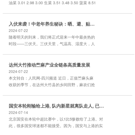
油菜 3.01 2.98 3.00 生菜 3.51 3.48 3.50 菠菜 8.51
8.48 8.50 茼蒿 5.71 5.68 5.70 油麦菜 5.21 5.18
5.20 葱 4.81 4.78 4.80 胡萝卜 3.61 3.58 3.60 土豆
2.51 2.48 2.50 生姜 12.61 12.58 12.60 ...
入伏来袭！中老年养生秘诀：晒、避、贴、调，你get了吗？
2024-07-22
随着明天的到来，我们将正式迎来一年中最炎热的
时段——三伏天。三伏天里，气温高、湿度大，人
体容易出现各种不适。尤其是对于我们中老年朋友
来说，更是需要格外注意身体健康。今天，就让我
们一起来聊聊如何在伏天里做好养生，记住这“1要
达州大竹推动苎麻产业全链条高质量发展
晒、2不去、3要贴、4不光”的养生秘诀，健康度过
2024-07-22
这个夏天！ 一、要晒——适当晒太阳，补钙又养生
本文转自：人民网-四川频道 近日，正值苎麻头麻
说到晒太阳，很多人可能会觉得这是年轻人的事，
收获的季节，在达州大竹县的乡间田野，麻农们抢
与中老年人无关。其实不然，中老年人同样...
抓农时抢收苎麻。 苎麻是大竹的传统优势经济作
物，现有种植面积13.5万亩、麻农4.76万户，是全
国优质苎麻原料生产基地县。 近年来，大竹县把苎
国安本轮刚输给上港, 队内新星就离队走人, 已卷铺盖现身新东家!
麻产业作为富民强县的主导产业，在注重苎麻产业
2024-07-14
基地建设的同时，发展苎麻精深加工，在品种改
北京国安在本轮中超比赛中，以1比5惨败给了上港。对
良、基地建设、园区打造、机械打剥、产业链条上
此，很多国安球迷都不能接受。因为，国安与上港的实
狠下功夫，加大扶持力度，鼓励经营业主进...
力差距，绝对没有1比5这么大。所以，国安主帅苏亚雷