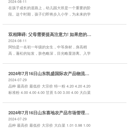
2024-08-11
在孩子成长的道路上，幼儿园大班是一个重要的阶
段。这个时期，孩子们即将步入小学，为未来的学
习打下坚实的基础。无论他们的识字量目前处于何
种水平，有一些词语是非常值得他们先去认识和理
解的。 首先，“朋友”这个词至关重要。让孩子们明
双相障碍: 父母需要提高注意力! 如果您的女儿出现心理异常
白朋友是在生活中陪伴、支持和分享快乐的人。告
2024-08-11
诉他们，朋友之间要相互关心、帮助和尊重。通过
阿怡是一名初一年级的女生，中等身材，身高稍
故事和游戏，让孩子们感受拥有朋友的快乐，学会
高，蓬松的短发，肤色略深，目光略显游离。入学
与小伙伴友好相处，懂得珍惜友谊。 “家人”也...
后期中测验成绩中下等。阿怡出生在北方城市，从
小就在老家和爷爷奶奶生活。爸爸妈妈外出务工，
弟弟跟随爸妈在外读书。阿怡升入初中后，爸爸妈
2024年7月16日山东凯盛国际农产品物流城价格行情
妈将她从老家接到身边照顾、上学。她在班级中缺
2024-07-29
少朋友，人际关系不佳，常常下课后独自一人呆
品种 最高价 最低价 大宗价 特一粉 4.20 4.20 4.20
坐。 阿怡在期中测验之前，一整夜都没能睡着，成
标准粉 4.00 4.00 4.00 甘蔗 5.00 3.00 4.00 大白菜
绩也不怎么样，她一直为这事感到很自责。然后，
1.00 0.80 0.90 土豆 2.00 1.00 1.50 山药 7.00 4.00
她开始...
5.50 大葱 3.00 2.40 2.70 莲藕 7.00 4.40 5.70 西兰
花 6.00 5.00 5.50 西葫芦 4.00 3.00 3.50 ...
2024年7月16日山东喜地农产品市场管理有限公司价格行情
2024-07-29
品种 最高价 最低价 大宗价 大白菜 1.01 0.98 1.00